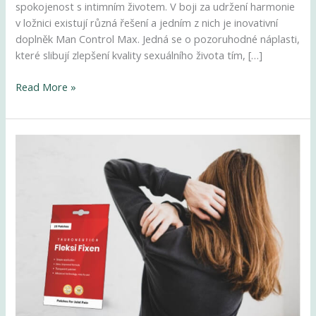
spokojenost s intimním životem. V boji za udržení harmonie
v ložnici existují různá řešení a jedním z nich je inovativní
doplněk Man Control Max. Jedná se o pozoruhodné náplasti,
které slibují zlepšení kvality sexuálního života tím, […]
Read More »
Fleksi
Fixen
unguent
–
ai
grijă
de
mușchii
tăi