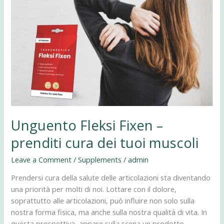
Fixen
–
prenditi
cura
dei
tuoi
muscoli
Unguento Fleksi Fixen –
prenditi cura dei tuoi muscoli
Leave a Comment
/
Supplements
/
admin
Prendersi cura della salute delle articolazioni sta diventando
una priorità per molti di noi. Lottare con il dolore,
soprattutto alle articolazioni, può influire non solo sulla
nostra forma fisica, ma anche sulla nostra qualità di vita. In
questa prospettiva, appare sulla scena un prodotto