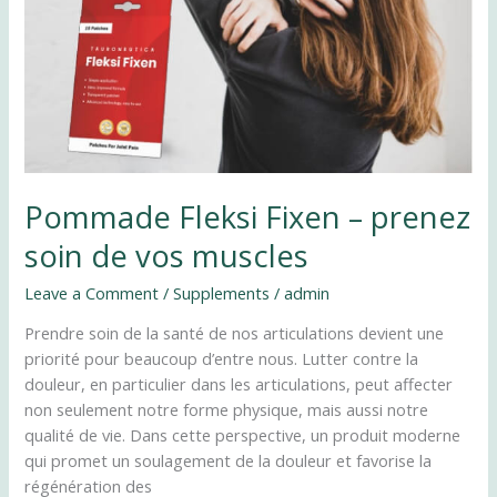
soin
de
vos
muscles
Pommade Fleksi Fixen – prenez
soin de vos muscles
Leave a Comment
/
Supplements
/
admin
Prendre soin de la santé de nos articulations devient une
priorité pour beaucoup d’entre nous. Lutter contre la
douleur, en particulier dans les articulations, peut affecter
non seulement notre forme physique, mais aussi notre
qualité de vie. Dans cette perspective, un produit moderne
qui promet un soulagement de la douleur et favorise la
régénération des