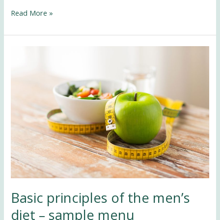
Read More »
Basic
principles
of
the
men’s
diet
–
sample
menu
Basic principles of the men’s
diet – sample menu