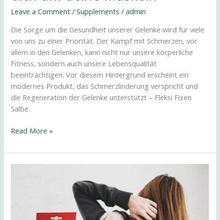
Leave a Comment
/
Supplements
/
admin
Die Sorge um die Gesundheit unserer Gelenke wird für viele
von uns zu einer Priorität. Der Kampf mit Schmerzen, vor
allem in den Gelenken, kann nicht nur unsere körperliche
Fitness, sondern auch unsere Lebensqualität
beeinträchtigen. Vor diesem Hintergrund erscheint ein
modernes Produkt, das Schmerzlinderung verspricht und
die Regeneration der Gelenke unterstützt – Fleksi Fixen
Salbe.
Read More »
Fleksi
Fixen
маз
–
погрижете