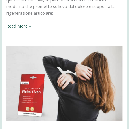
moderno che promette sollievo dal dolore e supporta la
rigenerazione articolare:
Read More »
Fleksi
Fixen
mast
–
vodite
računa
o
svojim
mišićima