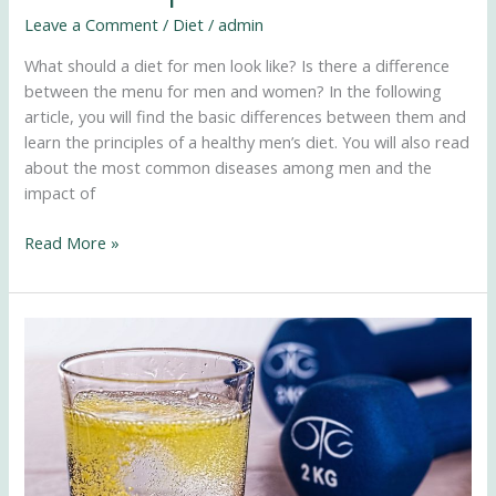
Leave a Comment
/
Diet
/
admin
What should a diet for men look like? Is there a difference
between the menu for men and women? In the following
article, you will find the basic differences between them and
learn the principles of a healthy men’s diet. You will also read
about the most common diseases among men and the
impact of
Read More »
Can
Olympic
athletes
take
dietary
supplements?