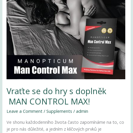
MAN
CONTROL
MAX!
Vraťte se do hry s doplněk
MAN CONTROL MAX!
Leave a Comment
/
Supplements
/
admin
Ve shonu každodenního života často zapomínáme na to, co
je pro nás důležité, a jedním z klíčových prvků je