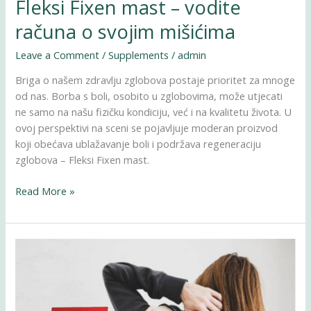
Fleksi Fixen mast – vodite
računa o svojim mišićima
Leave a Comment
/
Supplements
/
admin
Briga o našem zdravlju zglobova postaje prioritet za mnoge
od nas. Borba s boli, osobito u zglobovima, može utjecati
ne samo na našu fizičku kondiciju, već i na kvalitetu života. U
ovoj perspektivi na sceni se pojavljuje moderan proizvod
koji obećava ublažavanje boli i podržava regeneraciju
zglobova – Fleksi Fixen mast.
Read More »
Pommade
Fleksi
Fixen
–
prenez