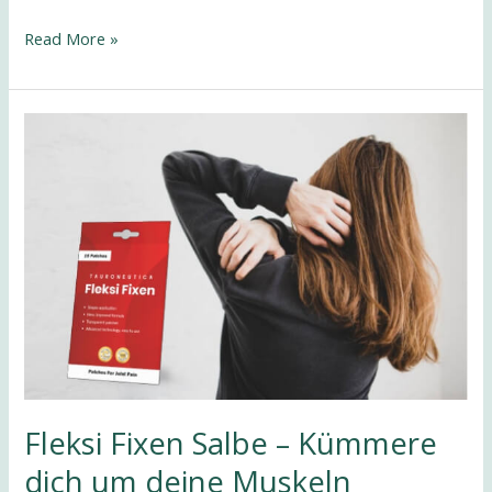
Read More »
Fleksi
Fixen
Salbe
–
Kümmere
dich
um
deine
Muskeln
Fleksi Fixen Salbe – Kümmere
dich um deine Muskeln